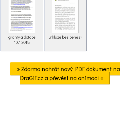
granty a dotace
Inkluze bez peněz?
10.1.2018
» Zdarma nahrát nový PDF dokument na
DraGIF.cz a převést na animaci «