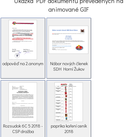
Ukázka PDF dokumentů převedených na
animované GIF
odpověď na 2.anonym
Nábor nových členek
SDH Horní Žukov
Rozsudok 6C 5 2018 -
paprika koření ceník
CSP dražba
2018