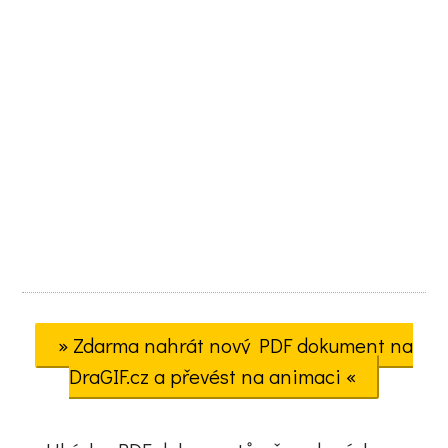
» Zdarma nahrát nový PDF dokument na
DraGIF.cz a převést na animaci «