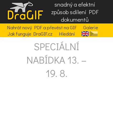
snadný a efektní
způsob sdílení PDF
dokumentů
Nahrát nový PDF a převést na GIF
Galerie
Jak funguje DraGIF.cz
Hledání
SPECIÁLNÍ
NABÍDKA 13. –
19. 8.