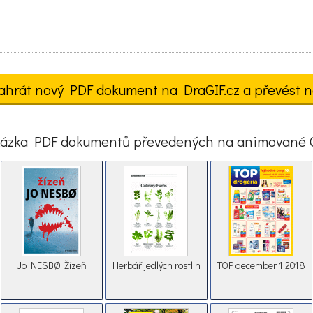
ahrát nový PDF dokument na DraGIF.cz a převést n
ázka PDF dokumentů převedených na animované 
Jo NESBØ: Žízeň
Herbář jedlých rostlin
TOP december 1 2018