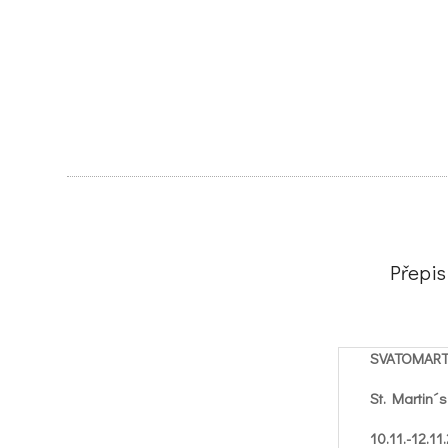
Přepi
SVATOMART
St. Martin´
10.11.-12.11