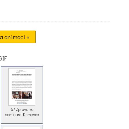
a animaci «
GIF
67 Zprava ze
seminare Demence