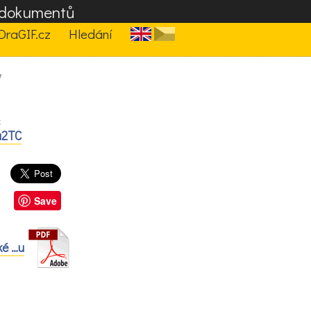
F dokumentů
DraGIF.cz
Hledání
7
:
a2TC
Save
ké …u