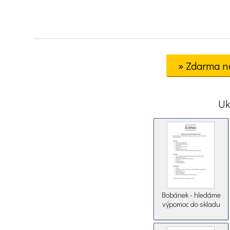
» Zdarma n
Uk
Bobánek - hledáme
výpomoc do skladu