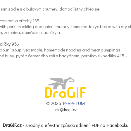
sím sádle s cibulovým chutney, domácí žitný chléb se
estkami a ořechy 135,-
with pork crackling and onion chutney, homemade rye bread with dry p
n, zelenina, domácími nudličky a
líčky 95,-
doun“ soup, vegetable, homemade noodles and meat dumplings
né husy, pyré z červeného zelí s badyánem, perníkové knedlíky 415,-
ose, red cabbage puree with star anise, gingerbread dumplings
láč s jablky se skořicí 115,-
 old Bohemian cake with apple and cinnamon
pletní menu 695,-
 menu
© 2026
PERPETUM
artinských vín, vinařství Prath
info@dragif.cz
rtin´s wine, vineyard Prath
DraGIF.cz
- snadný a efektní způsob sdílení PDF na Facebooku
glass 0,25l Lahev / bottle 0,75l