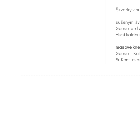
Škvarky v hu
sušenými šv
Goose lard 
Husí kaldou
masové kned
Goose „ Kal
¼ Konfitova
¼ Confit go
Škvarkový ko
Traditional
Cena za kom
Price for all
Výběr Svatom
Offer St. Ma
Sklenička / 