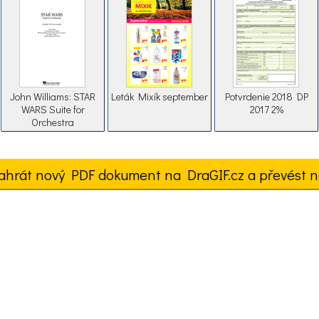
John Williams: STAR
Leták Mixík september
Potvrdenie 2018 DP
WARS Suite for
2017 2%
Orchestra
ahrát nový PDF dokument na DraGIF.cz a převést n