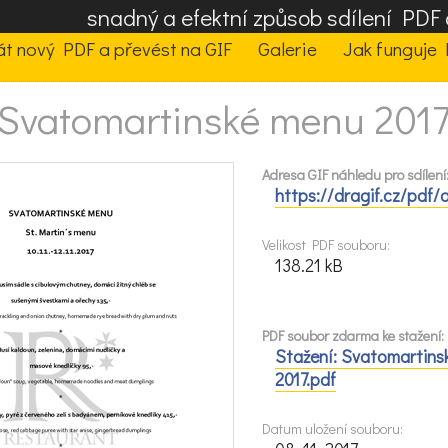
snadný a efektní způsob sdílení PD
t nový PDF a převést na GIF
Galerie
Jak funguje 
Svatomartinské menu 201
Adresa GIF náhledu pro sdílení
https://dragif.cz/pdf/
Velikost PDF souboru:
138.21 kB
PDF soubor zdarma ke stažení:
Stažení: Svatomartins
2017.pdf
Datum uložení souboru: