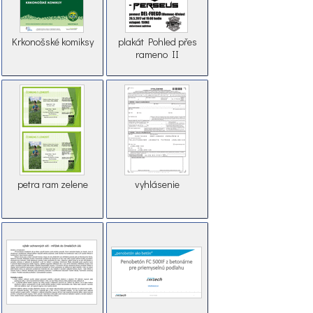
Krkonošské komiksy
plakát Pohled přes
rameno II
petra ram zelene
vyhlásenie