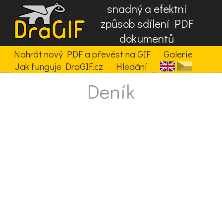
snadný a efektní
způsob sdílení PDF
dokumentů
Nahrát nový PDF a převést na GIF
Galerie
Jak funguje DraGIF.cz
Hledání
Deník