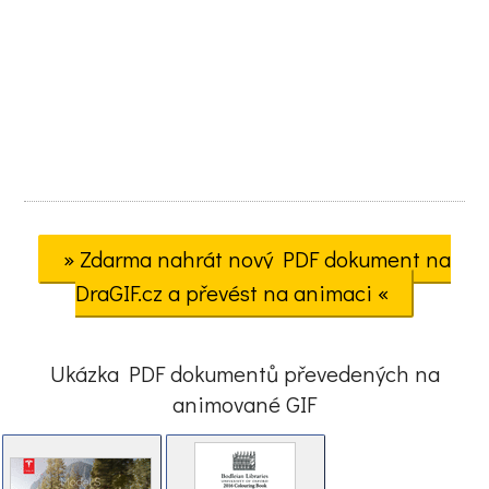
» Zdarma nahrát nový PDF dokument na
DraGIF.cz a převést na animaci «
Ukázka PDF dokumentů převedených na
animované GIF