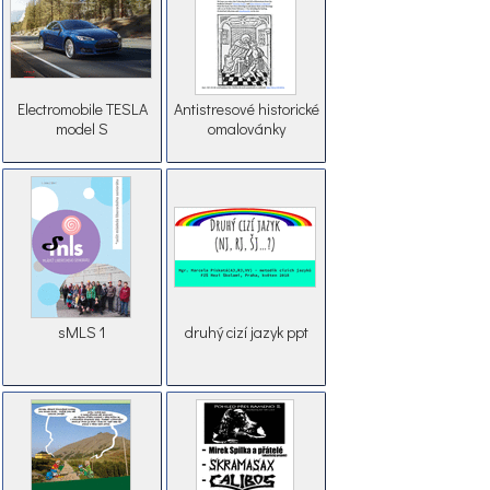
Electromobile TESLA
Antistresové historické
model S
omalovánky
sMLS 1
druhý cizí jazyk ppt