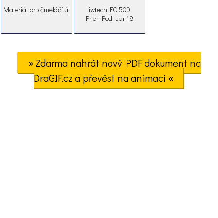
Materiál pro čmeláčí úl
iwtech FC 500
PriemPodl Jan18
» Zdarma nahrát nový PDF dokument na
DraGIF.cz a převést na animaci «