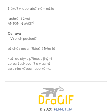
I léka? v laborato?i nám m?že
fachránit život
ANTONtN bACKÝ
Ostrava
– V rolích pacient?
p?icházíme s n?kter)-21(ými lé
ka?i do styku p?ímo, s jinými
zprost?edkovan? a vlastn?
se s nimi v?bec nepotkáme.
P?esto jsou pro ná\022 nemén?
d?lefití a také jim vlastn?
vd??íme za mnohé. N)11(ez?ídka i
za sv?j fivot.
Laborato? patologie Ben La
bor s.r.o., která sídlí v)15(e blezské
© 2026
PERPETUM